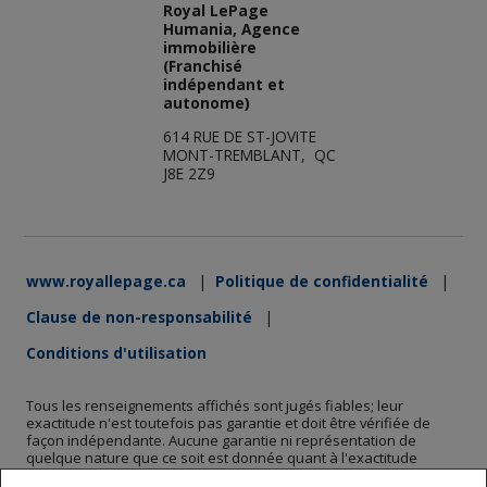
Royal LePage
Humania, Agence
immobilière
(Franchisé
indépendant et
autonome)
614 RUE DE ST-JOVITE
MONT-TREMBLANT, QC
J8E 2Z9
www.royallepage.ca
|
Politique de confidentialité
|
Clause de non-responsabilité
|
Conditions d'utilisation
Tous les renseignements affichés sont jugés fiables; leur
exactitude n'est toutefois pas garantie et doit être vérifiée de
façon indépendante. Aucune garantie ni représentation de
quelque nature que ce soit est donnée quant à l'exactitude
desdits renseignements. Ne vise pas à solliciter les acheteurs ou